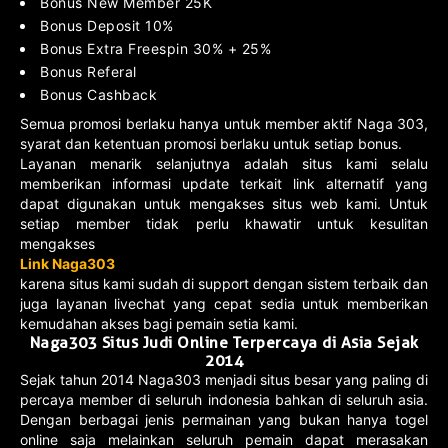
Bonus New Member 25K
Bonus Deposit 10%
Bonus Extra Freespin 30% + 25%
Bonus Referal
Bonus Cashback
Semua promosi berlaku hanya untuk member aktif Naga 303,
syarat dan ketentuan promosi berlaku untuk setiap bonus.
Layanan menarik selanjutnya adalah situs kami selalu
memberikan informasi update terkait link alternatif yang
dapat digunakan untuk mengakses situs web kami. Untuk
setiap member tidak perlu khawatir untuk kesulitan
mengakses
Link Naga303
karena situs kami sudah di support dengan sistem terbaik dan
juga layanan livechat yang cepat sedia untuk memberikan
kemudahan akses bagi pemain setia kami.
Naga303 Situs Judi Online Terpercaya di Asia Sejak
2014
Sejak tahun 2014 Naga303 menjadi situs besar yang paling di
percaya member di seluruh indonesia bahkan di seluruh asia.
Dengan berbagai jenis permainan yang bukan hanya togel
online saja melainkan seluruh pemain dapat merasakan