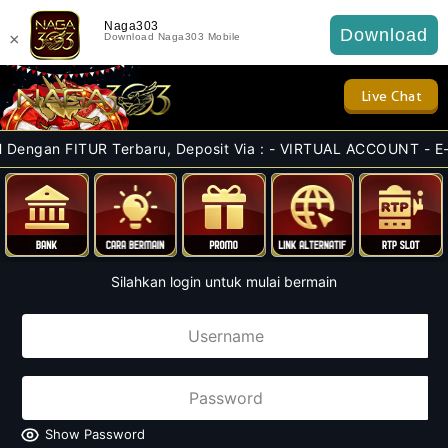
Naga303
Download
×
Download Naga303 Mobile
Live Chat
FITUR Terbaru, Deposit Via : - VIRTUAL ACCOUNT - E-WALLET -
Silahkan login untuk mulai bermain
Show Password